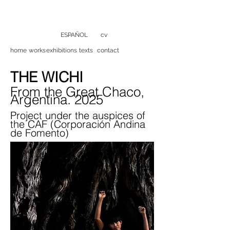
ESPAÑOL
cv
home
works
exhibitions
texts
contact
THE WICHI
From the Great Chaco,
Argentina. 2025
Project under the auspices of
the CAF (Corporación Andina
de Fomento)