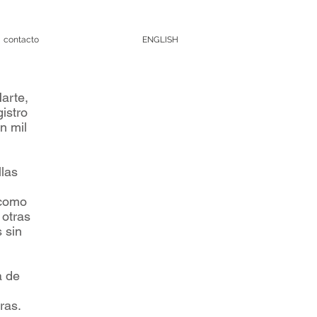
contacto
ENGLISH
arte,
istro
n mil
llas
 como
 otras
 sin
a de
ras.