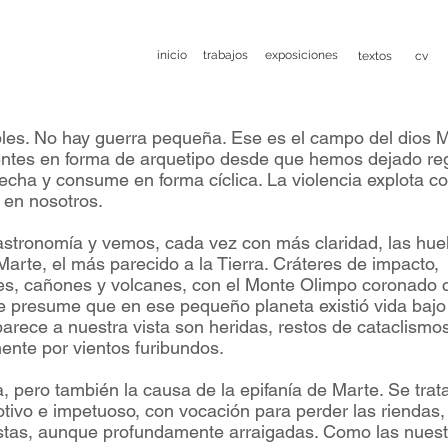
inicio
trabajos
exposiciones
textos
cv
ebles. No hay guerra pequeña. Ese es el campo del dios M
ntes en forma de arquetipo desde que hemos dejado reg
cha y consume en forma cíclica. La violencia explota co
 en nosotros.
 astronomía y vemos, cada vez con más claridad, las hue
 Marte, el más parecido a la Tierra. Cráteres de impacto,
ves, cañones y volcanes, con el Monte Olimpo coronado
Se presume que en ese pequeño planeta existió vida bajo
arece a nuestra vista son heridas, restos de cataclismos
nte por vientos furibundos.
, pero también la causa de la epifanía de Marte. Se trat
tivo e impetuoso, con vocación para perder las riendas,
tas, aunque profundamente arraigadas. Como las nuest