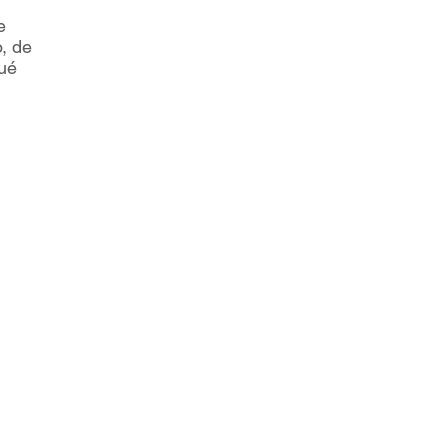
e
, de
qué