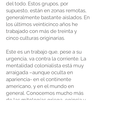
del todo. Estos grupos, por
supuesto, están en zonas remotas,
generalmente bastante aislados. En
los últimos veinticinco años he
trabajado con más de treinta y
cinco culturas originarias.
Este es un trabajo que, pese a su
urgencia, va contra la corriente. La
mentalidad colonialista está muy
arraigada –aunque oculta en
apariencia- en el continente
americano, y en el mundo en
general. Conocemos mucho más
de las mitologías griega, egipcia y
romana, que de las de los grupos
que aún moran entre nosotros.
Nadie se atrevería en la actualidad
a decir públicamente que los