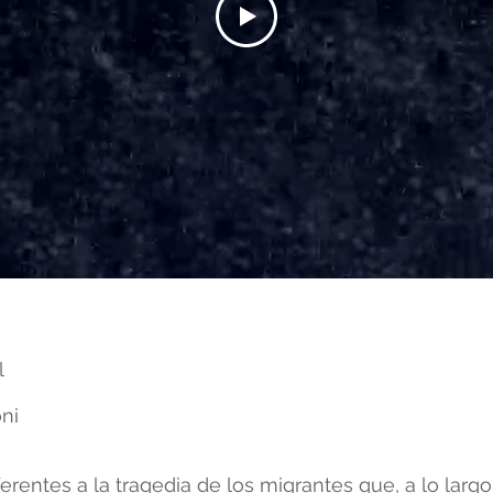
l
ni
erentes a la tragedia de los migrantes que, a lo larg