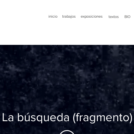
inicio
trabajos
exposiciones
textos
BIO
La búsqueda (fragmento)