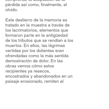
pérdida así como, finalmente, el
olvido.
Este destierro de la memoria es
tratado en la muestra a través de
los lacrimatorios, elementos que
formaron parte en la antigüedad
de los tributos que se rendían a los
muertos. En ellos, las lágrimas
vertidas por los dolientes eran
ofrendadas como la más sentida
demostración de dolor. En las
obras vemos cómo estos
recipientes ya resecos,
encostrados y abandonados en un
paisaje erosionado, remiten al
olvido por el tiempo transcurrido, al
punto final del duelo. Pero ya en el
contexto de la represión, nos
ponen también frente al olvido del
llanto mismo, de la expresión de