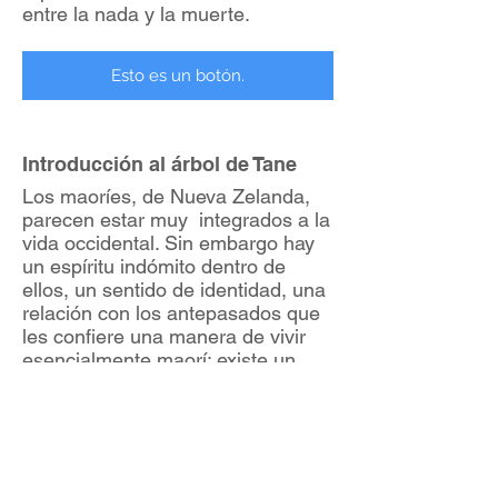
entre la nada y la muerte.
Esto es un botón.
Introducción al árbol de Tane
Los maoríes, de Nueva Zelanda,
parecen estar muy integrados a la
vida occidental. Sin embargo hay
un espíritu indómito dentro de
ellos, un sentido de identidad, una
relación con los antepasados que
les confiere una manera de vivir
esencialmente maorí: existe un
culto a los ancestros a través del
cual se manifiesta una profunda
devoción. Y en su cosmogonía los
ancestros originales son los
dioses.